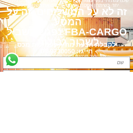
שלנו עוצמתי בפני עצמו. אבל הקסם האמיתי קורה כשהם פועלים
יחד כשיתרון אסטרטגי אחד מעצים את השני והשלישי.
זה לא על המשלוחים. זה על
המסע.
FBA-CARGO נפגש בשביל
לשבור גבולות.
לקבלת הצעת מחיר לעמילות מכס
חייגו: 03-9730050
או השאר פרטים וניצור איתך קשר בהקדם
שליחה